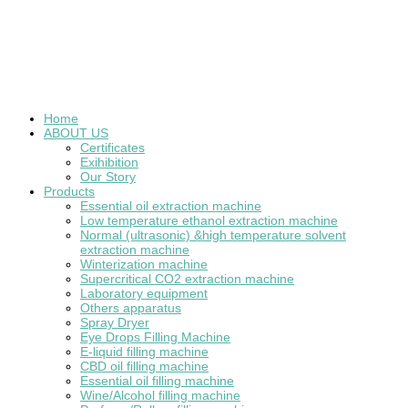
Home
ABOUT US
Certificates
Exihibition
Our Story
Products
Essential oil extraction machine
Low temperature ethanol extraction machine
Normal (ultrasonic) &high temperature solvent
extraction machine
Winterization machine
Supercritical CO2 extraction machine
Laboratory equipment
Others apparatus
Spray Dryer
Eye Drops Filling Machine
E-liquid filling machine
CBD oil filling machine
Essential oil filling machine
Wine/Alcohol filling machine