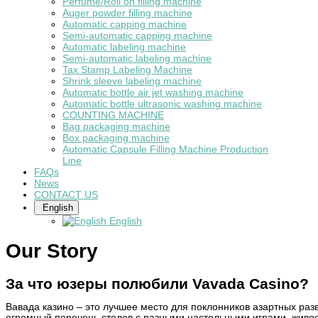
Perfume/Roll on filling machine
Auger powder filling machine
Automatic capping machine
Semi-automatic capping machine
Automatic labeling machine
Semi-automatic labeling machine
Tax Stamp Labeling Machine
Shrink sleeve labeling machine
Automatic bottle air jet washing machine
Automatic bottle ultrasonic washing machine
COUNTING MACHINE
Bag packaging machine
Box packaging machine
Automatic Capsule Filling Machine Production
Line
FAQs
News
CONTACT US
English
English
Our Story
За что юзеры полюбили Vavada Casino?
Вавада казино – это лучшее место для поклонников азартных развл
огромный перечень столов с разными настольными играми, живое 