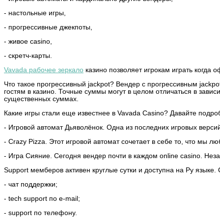
- настольные игры,
- прогрессивные джекпоты,
- живое casino,
- скретч-карты.
Vavada рабочее зеркало
казино позволяет игрокам играть когда 
Что такое прогрессивный jackpot? Вендер с прогрессивным jackp
гостям в казино. Точные суммы могут в целом отличаться в зависи
существенных суммах.
Какие игры стали еще известнее в Vavada Casino? Давайте подр
- Игровой автомат Дьяволёнок. Одна из последних игровых верси
- Crazy Pizza. Этот игровой автомат сочетает в себе то, что мы л
- Игра Сияние. Сегодня вендер почти в каждом online casino. Не
Support мемберов активен круглые сутки и доступна на Ру языке.
- чат поддержки;
- tech support по e-mail;
- support по телефону.